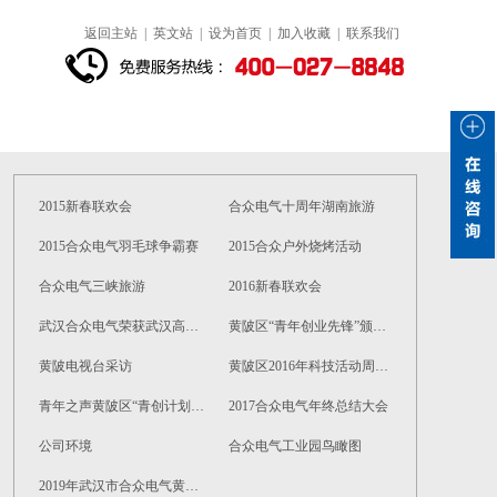
返回主站
|
英文站
|
设为首页
|
加入收藏
|
联系我们
2015新春联欢会
合众电气十周年湖南旅游
2015合众电气羽毛球争霸赛
2015合众户外烧烤活动
合众电气三峡旅游
2016新春联欢会
武汉合众电气荣获武汉高新技术企业证书
黄陂区“青年创业先锋”颁奖现场
黄陂电视台采访
黄陂区2016年科技活动周启动仪式
青年之声黄陂区“青创计划”启动仪式
2017合众电气年终总结大会
公司环境
合众电气工业园鸟瞰图
2019年武汉市合众电气黄山旅游拓展活动